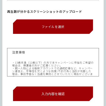
再生数が分かるスクリーンショットのアップロード
ファイルを選択
注意事項
・13歳未満（12歳以下）の方で本キャンペーンに参加をご希望の
場合は、保護者の方がご応募ください。
・同一人物による複数アカウントでの連続応募など、キャンペー
ン運営上、平等性を欠くような妨害/不正行為と当社が判断した
場合、事前予告なく当選を無効とさせていただく場合がございま
す。
・本キャンペーンはTwitter、LINE社の提供・協賛によるもので
はありません。
・投稿者は、Twitter、LINE社の定める利用規約を遵守するもの
とし、自己の責任において本キャンペーンへ参加するものとしま
す。本キャンペーンへの投稿に起因するアカウントの制限または
凍結に関して当社は一切の責任を負いかねますので、あらかじめ
ご了承ください。
・本キャンペーンへの応募のためのツイート内容(テキスト及び画
像)は第三者の権利を侵害するもの、ポルノ、わいせつ、俗悪、
冒とく、憎悪、偏見、人種差別、ものまね、不当な暴力を誘発、